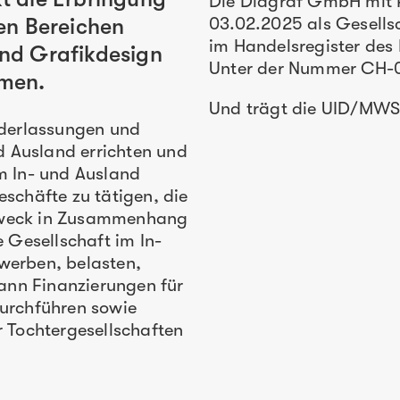
Die Diagraf GmbH mit R
den Bereichen
03.02.2025 als Gesells
im Handelsregister des
und Grafikdesign
Unter der Nummer CH-0
hmen.
Und trägt die UID/MW
ederlassungen und
d Ausland errichten und
m In- und Ausland
Geschäfte zu tätigen, die
 Zweck in Zusammenhang
 Gesellschaft im In-
erben, belasten,
kann Finanzierungen für
urchführen sowie
 Tochtergesellschaften